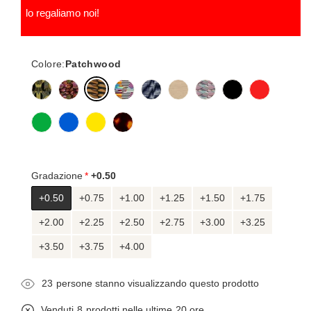
lo regaliamo noi!
Colore:
Patchwood
Gradazione
+0.50
+0.50
+0.75
+1.00
+1.25
+1.50
+1.75
+2.00
+2.25
+2.50
+2.75
+3.00
+3.25
+3.50
+3.75
+4.00
25
persone stanno visualizzando questo prodotto
Venduti
8
prodotti nelle ultime
20 ore