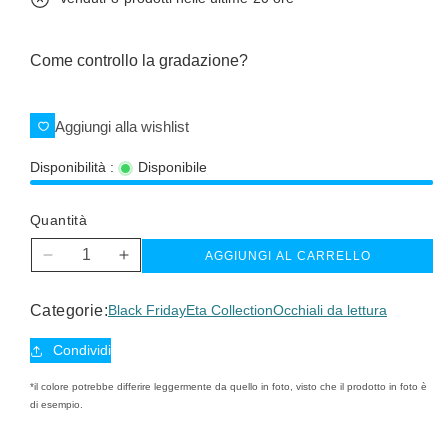
Come controllo la gradazione?
Aggiungi alla wishlist
Disponibilità :
Disponibile
Quantità
AGGIUNGI AL CARRELLO
Diminuisci
Aumenta
quantità
quantità
per
per
Categorie:
Black Friday
Eta Collection
Occhiali da lettura
Eta
Eta
reading
reading
Condividi
*il colore potrebbe differire leggermente da quello in foto, visto che il prodotto in foto è
di esempio.