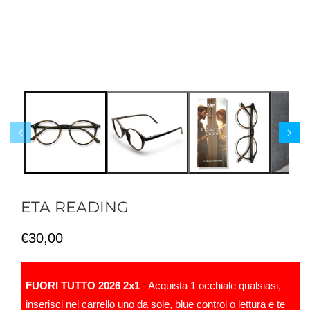
ETA READING
Prezzo
€30,00
di
listino
FUORI TUTTO 2026 2x1
- Acquista 1 occhiale qualsiasi,
inserisci nel carrello uno da sole, blue control o lettura e te