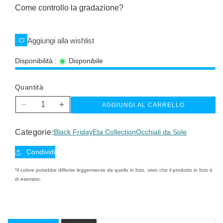
Come controllo la gradazione?
Aggiungi alla wishlist
Disponibilità :
Disponibile
Quantità
AGGIUNGI AL CARRELLO
Diminuisci
Aumenta
quantità
quantità
per
per
Categorie:
Black Friday
Eta Collection
Occhiali da Sole
Eta
Eta
sun
sun
Condividi
*il colore potrebbe differire leggermente da quello in foto, visto che il prodotto in foto è
di esempio.