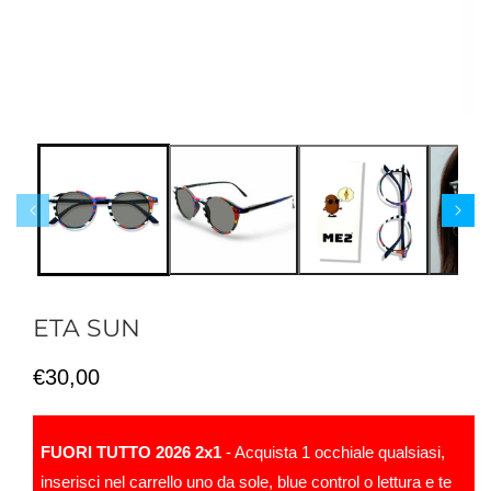
ETA SUN
Prezzo
€30,00
di
listino
FUORI TUTTO 2026 2x1
- Acquista 1 occhiale qualsiasi,
inserisci nel carrello uno da sole, blue control o lettura e te