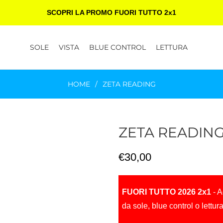
SCOPRI LA PROMO FUORI TUTTO 2x1
SOLE
VISTA
BLUE CONTROL
LETTURA
HOME
/
ZETA READING
ZETA READIN
Prezzo
€30,00
di
listino
FUORI TUTTO 2026 2x1
- A
da sole, blue control o lettur