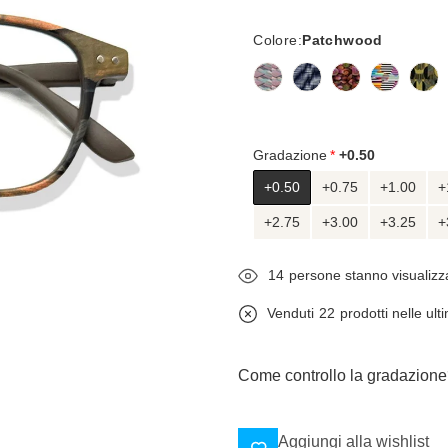
Colore:
Patchwood
Gradazione
+0.50
+0.50
+0.75
+1.00
+
+2.75
+3.00
+3.25
+
14
persone stanno visualiz
Venduti
22
prodotti nelle ult
Come controllo la gradazion
Aggiungi alla wishlist