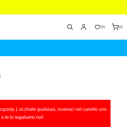
Accedi
Cerca
(0)
(0)
0
0
articoli
articoli
G
cquista 1 occhiale qualsiasi, inserisci nel carrello uno
a e te lo regaliamo noi!