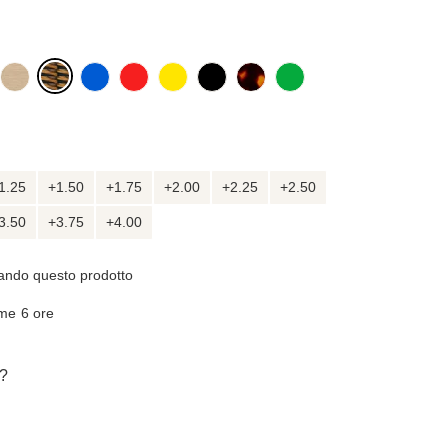
1.25
+1.50
+1.75
+2.00
+2.25
+2.50
3.50
+3.75
+4.00
zando questo prodotto
ime
6 ore
e?