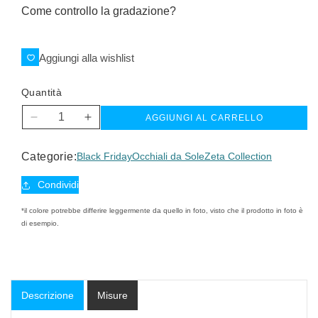
Come controllo la gradazione?
Aggiungi alla wishlist
Quantità
AGGIUNGI AL CARRELLO
Diminuisci
Aumenta
quantità
quantità
per
per
Categorie:
Black Friday
Occhiali da Sole
Zeta Collection
Zeta
Zeta
sun
sun
Condividi
*il colore potrebbe differire leggermente da quello in foto, visto che il prodotto in foto è
di esempio.
Descrizione
Misure