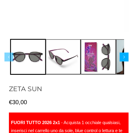
ZETA SUN
Prezzo
€30,00
di
listino
FUORI TUTTO 2026 2x1
- Acquista 1 occhiale qualsiasi,
inserisci nel carrello uno da sole, blue control o lettura e te