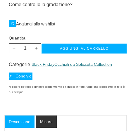
Come controllo la gradazione?
Aggiungi alla wishlist
Quantità
AGGIUNGI AL CARRELLO
Diminuisci
Aumenta
quantità
quantità
per
per
Categorie:
Black Friday
Occhiali da Sole
Zeta Collection
Zeta
Zeta
sun
sun
Condividi
*il colore potrebbe differire leggermente da quello in foto, visto che il prodotto in foto è
di esempio.
Descrizione
Misure