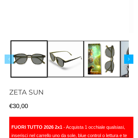
ZETA SUN
Prezzo
€30,00
di
listino
FUORI TUTTO 2026 2x1
- Acquista 1 occhiale qualsiasi,
inserisci nel carrello uno da sole, blue control o lettura e te