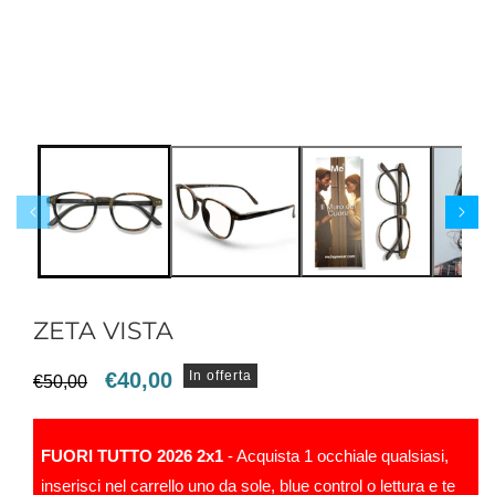
ZETA VISTA
Prezzo
Prezzo
€40,00
In offerta
€50,00
di
scontato
listino
FUORI TUTTO 2026 2x1
- Acquista 1 occhiale qualsiasi,
inserisci nel carrello uno da sole, blue control o lettura e te