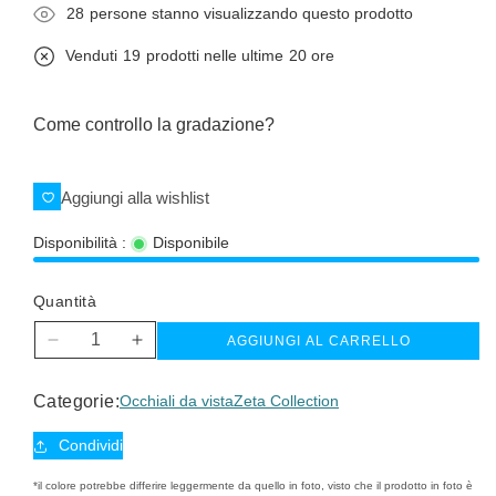
23
persone stanno visualizzando questo prodotto
Venduti
19
prodotti nelle ultime
20 ore
Come controllo la gradazione?
Aggiungi alla wishlist
Disponibilità :
Disponibile
Quantità
AGGIUNGI AL CARRELLO
Diminuisci
Aumenta
quantità
quantità
per
per
Categorie:
Occhiali da vista
Zeta Collection
Zeta
Zeta
vista
vista
Condividi
*il colore potrebbe differire leggermente da quello in foto, visto che il prodotto in foto è